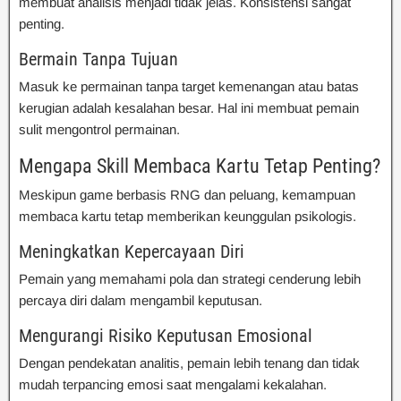
membuat analisis menjadi tidak jelas. Konsistensi sangat
penting.
Bermain Tanpa Tujuan
Masuk ke permainan tanpa target kemenangan atau batas
kerugian adalah kesalahan besar. Hal ini membuat pemain
sulit mengontrol permainan.
Mengapa Skill Membaca Kartu Tetap Penting?
Meskipun game berbasis RNG dan peluang, kemampuan
membaca kartu tetap memberikan keunggulan psikologis.
Meningkatkan Kepercayaan Diri
Pemain yang memahami pola dan strategi cenderung lebih
percaya diri dalam mengambil keputusan.
Mengurangi Risiko Keputusan Emosional
Dengan pendekatan analitis, pemain lebih tenang dan tidak
mudah terpancing emosi saat mengalami kekalahan.