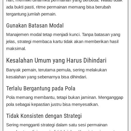
ada bukti pasti, ritme permainan memang bisa berubah
tergantung jumlah pemain.
Gunakan Batasan Modal
Manajemen modal tetap menjadi kunci. Tanpa batasan yang
jelas, strategi membaca kartu tidak akan memberikan hasil
maksimal.
Kesalahan Umum yang Harus Dihindari
Banyak pemain, terutama pemula, sering melakukan
kesalahan yang sebenarnya bisa dihindari.
Terlalu Bergantung pada Pola
Pola memang membantu, tetapi bukan jaminan. Menganggap
pola sebagai kepastian justru bisa menyesatkan.
Tidak Konsisten dengan Strategi
Sering mengganti strategi dalam satu sesi permainan