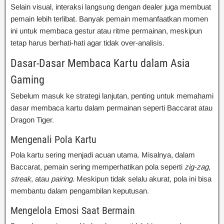
Selain visual, interaksi langsung dengan dealer juga membuat
pemain lebih terlibat. Banyak pemain memanfaatkan momen
ini untuk membaca gestur atau ritme permainan, meskipun
tetap harus berhati-hati agar tidak over-analisis.
Dasar-Dasar Membaca Kartu dalam Asia
Gaming
Sebelum masuk ke strategi lanjutan, penting untuk memahami
dasar membaca kartu dalam permainan seperti Baccarat atau
Dragon Tiger.
Mengenali Pola Kartu
Pola kartu sering menjadi acuan utama. Misalnya, dalam
Baccarat, pemain sering memperhatikan pola seperti
zig-zag
,
streak
, atau
pairing
. Meskipun tidak selalu akurat, pola ini bisa
membantu dalam pengambilan keputusan.
Mengelola Emosi Saat Bermain