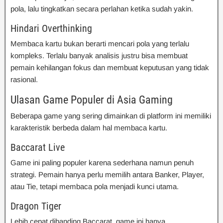
pola, lalu tingkatkan secara perlahan ketika sudah yakin.
Hindari Overthinking
Membaca kartu bukan berarti mencari pola yang terlalu
kompleks. Terlalu banyak analisis justru bisa membuat
pemain kehilangan fokus dan membuat keputusan yang tidak
rasional.
Ulasan Game Populer di Asia Gaming
Beberapa game yang sering dimainkan di platform ini memiliki
karakteristik berbeda dalam hal membaca kartu.
Baccarat Live
Game ini paling populer karena sederhana namun penuh
strategi. Pemain hanya perlu memilih antara Banker, Player,
atau Tie, tetapi membaca pola menjadi kunci utama.
Dragon Tiger
Lebih cepat dibanding Baccarat, game ini hanya