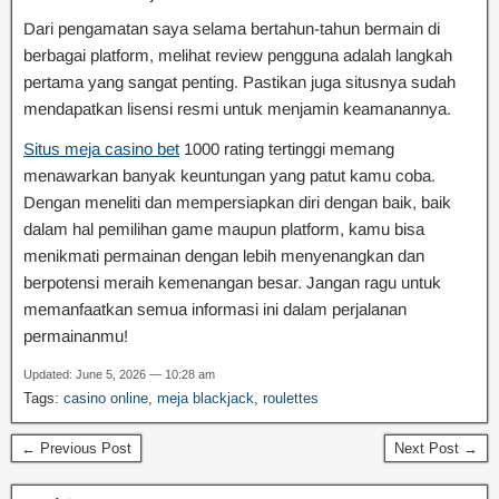
Dari pengamatan saya selama bertahun-tahun bermain di
berbagai platform, melihat review pengguna adalah langkah
pertama yang sangat penting. Pastikan juga situsnya sudah
mendapatkan lisensi resmi untuk menjamin keamanannya.
Situs meja casino bet
1000 rating tertinggi memang
menawarkan banyak keuntungan yang patut kamu coba.
Dengan meneliti dan mempersiapkan diri dengan baik, baik
dalam hal pemilihan game maupun platform, kamu bisa
menikmati permainan dengan lebih menyenangkan dan
berpotensi meraih kemenangan besar. Jangan ragu untuk
memanfaatkan semua informasi ini dalam perjalanan
permainanmu!
Updated: June 5, 2026 — 10:28 am
Tags:
casino online
,
meja blackjack
,
roulettes
← Previous Post
Next Post →