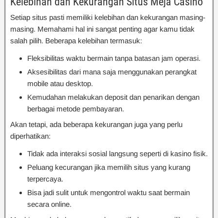
Kelebihan dan Kekurangan Situs Meja Casino
Setiap situs pasti memiliki kelebihan dan kekurangan masing-
masing. Memahami hal ini sangat penting agar kamu tidak
salah pilih. Beberapa kelebihan termasuk:
Fleksibilitas waktu bermain tanpa batasan jam operasi.
Aksesibilitas dari mana saja menggunakan perangkat
mobile atau desktop.
Kemudahan melakukan deposit dan penarikan dengan
berbagai metode pembayaran.
Akan tetapi, ada beberapa kekurangan juga yang perlu
diperhatikan:
Tidak ada interaksi sosial langsung seperti di kasino fisik.
Peluang kecurangan jika memilih situs yang kurang
terpercaya.
Bisa jadi sulit untuk mengontrol waktu saat bermain
secara online.