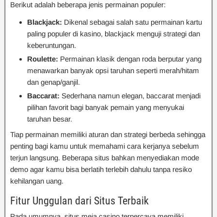
Berikut adalah beberapa jenis permainan populer:
Blackjack:
Dikenal sebagai salah satu permainan kartu
paling populer di kasino, blackjack menguji strategi dan
keberuntungan.
Roulette:
Permainan klasik dengan roda berputar yang
menawarkan banyak opsi taruhan seperti merah/hitam
dan genap/ganjil.
Baccarat:
Sederhana namun elegan, baccarat menjadi
pilihan favorit bagi banyak pemain yang menyukai
taruhan besar.
Tiap permainan memiliki aturan dan strategi berbeda sehingga
penting bagi kamu untuk memahami cara kerjanya sebelum
terjun langsung. Beberapa situs bahkan menyediakan mode
demo agar kamu bisa berlatih terlebih dahulu tanpa resiko
kehilangan uang.
Fitur Unggulan dari Situs Terbaik
Pada umumnya, situs meja casino terpercaya memiliki