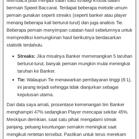
Membaca pola menjadi salah satu strategi krusial dalam
bermain Speed Baccarat. Terdapat beberapa metode umum
pemain gunakan seperti streaks (seperti banker atau player
menang beberapa kali berturut-turut) dan juga analisis Tie.
Beberapa pemain menyimpan catatan hasil sebelumnya untuk
memprediksi kemungkinan hasil berikutnya berdasarkan
statistik terdahulu.
Streaks:
Jika misalnya Banker memenangkan 5 taruhan
berturut-turut, banyak pemain mungkin mulai meningkat
taruhan ke Banker.
Tie:
Walaupun Tie menawarkan pembayaran tinggi (8:1),
ini jarang terjadi sehingga tidak dianjurkan sebagai
keputusan utama.
Dari data saya amati, prosentase kemenangan tim Banker
menghampiri 47% sedangkan Player mencapai sekitar 45%.
Meskipun demikian, saat satu pihak mengalami streak
panjang, peluang keuntungan semakin meningkat saat
mengikuti rentetan tersebut. Pastikan untuk terus merekam