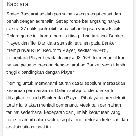
Baccarat
Speed Baccarat adalah permainan yang sangat cepat dan
penuh dengan adrenalin. Setiap ronde berlangsung hanya
sekitar 27 detik, jauh lebih cepat dibandingkan versi klasik.
Dalam game ini, kamu memiliki tiga pilihan taruhan: Banker,
Player, dan Tie. Dari data statistik, taruhan pada Banker
mempunyai RTP (Return to Player) sekitar 98.94%,
sementara Player berada di angka 98.76%. Ini menunjukkan
bahwa peluang menang dengan taruhan Banker sedikit lebih
tinggi dibandingkan dengan Player.
Penting untuk memahami aturan dasar sebelum merasakan
keseruan permainan ini. Dalam setiap ronde, dua kartu
dibagikan kepada Banker dan Player. Pihak yang mendekati
total nilai 9 akan menjadi pemenang. Meskipun permainan
terlihat sederhana, kecepatan dan jumlah keputusan yang
harus diambil dalam waktu singkat memerlukan ketelitian dan
analisis situasi saat itu.