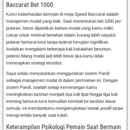
Baccarat Bet 1000
Kunci keberhasilan bermain di meja Speed Baccarat adalah
manajemen modal yang baik. Saat menentukan bet 1000 per
putaran, harus dipastikan bahwa modal yang kamu miliki
cukup untuk minimal bertahan dalam kurang lebih sepuluh
putaran berturut-turut tanpa terjerat kerugian signifikan.
Andaikan mengalami beberapa kali kekalahan beruntun,
potensi hilang modal jadi lebih besar jika kamu tidak
menerapkan strategi tersebut.
Saya selalu menyarankan menggunakan sistem Paroli
sebagai manajemen modal di dalam permainan ini. Dengan
sistem Paroli, setelah setiap kemenangan kamu
meningkatkan taruhan menjadi dua kali lipat hingga tiga kali
menang berturut-turut kemudian kembali ke taruhan dasar
semula. Ini membantumu mengeksploitasi streak positif tanpa
merugi terlalu banyak saat kalah.
Keterampilan Psikologi Pemain Saat Bermain