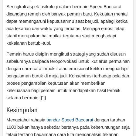
Seringkali aspek psikologi dalam bermain Speed Baccarat
dipandang remeh oleh banyak pemain baru. Kekuatan mental
dapat memengaruhi keputusanmu saat berjudi, apalagi ketika
ada tekanan dari waktu yang terbatas. Menjaga emosi tetap
stabil merupakan hal mutlak terutama saat menghadapi
kekalahan bertubi-tubi.
Pemain harus disiplin mengikuti strategi yang sudah disusun
sebelumnya daripada teroporvokasi untuk ikut arus permainan
dengan cara-cara impulsif atau emosional ketika menghadapi
pengalaman buruk di meja judi. Konsentrasi terhadap pola dan
proses pengambilan keputusan akan memberikan
keleluasaan bagi pemain untuk mendapatkan hasil terbaik
selama bermain.[]”]}
Kesimpulan
Mengetahui rahasia
bandar Speed Baccarat
dengan taruhan
1000 bukan hanya sekedar bertanya pada keberuntungan saja
tetapi tentang bagaimana cara kita menganalisis tekanan