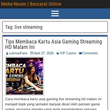
Meike-Nouen | Baccarat Online
Tag:
live streaming
Tips Membaca Kartu Asia Gaming Streaming
HD Malam Ini
LukmanFaris
April 27, 2026
VIP Casino
Comments
Cara membaca kartu asia gaming live streaming hd malam ini
menjadi topik yang semakin banyak dicari oleh pemain game
online, terutama mereka yang ingin meningkatkan peluang