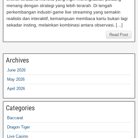
menang dengan strategi yang lebih terarah. Di tengah
perkembangan industri game live streaming yang semakin
realistis dan interaktif, kemampuan membaca kartu bukan lagi
sekadar insting, melainkan kombinasi antara observasi, […]
Read Post
Archives
June 2026
May 2026
April 2026
Categories
Baccarat
Dragon Tiger
Live Casino