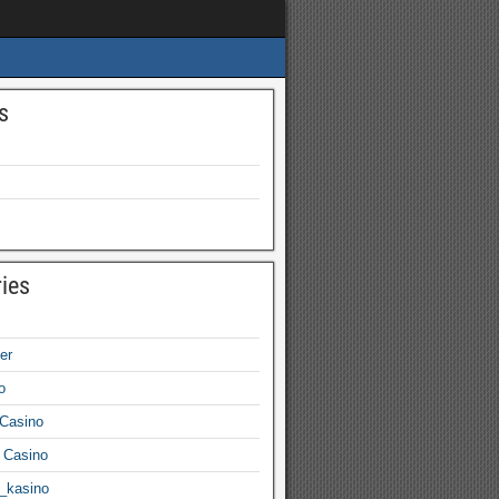
s
ies
er
o
 Casino
 Casino
_kasino