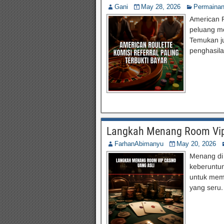
Gani
May 28, 2026
Permainan
American R
peluang me
Temukan j
penghasil
Langkah Menang Room Vip
FarhanAbimanyu
May 20, 2026
Menang di 
keberuntun
untuk mem
yang seru.