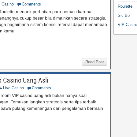
 Casino
Comments
Roulette
oulette menarik perhatian para pemain karena
Sic Bo
nangnya cukup besar bila dimainkan secara strategis.
uga bagaimana sistem komisi referral dapat menambah
VIP Casin
an kamu.
Read Post
 Casino Uang Asli
Live Casino
Comments
room VIP casino uang asli bukan hanya soal
gan. Temukan langkah strategis serta tips terbaik
bawa pulang kemenangan dari pengalaman bermain