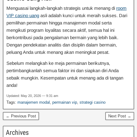
Menguasai langkah-langkah strategis untuk menang di
room
VIP casino uang
asli adalah kunci untuk meraih sukses. Dari
pemilihan permainan hingga manajemen modal serta
mengikuti program loyalitas secara aktif, semua hal ini
berkontribusi pada pengalaman bermain yang lebih baik.
Dengan pendekatan analitis dan disiplin dalam bermain,
peluang Anda untuk menang akan meningkat pesat.
Sebelum melangkah ke meja permainan berikutnya,
pertimbangkanlah semua faktor ini dan siapkan diri Anda
sebaik mungkin. Kesempatan untuk menang ada di tangan
anda!
Updated: May 20, 2026 — 9:31 am
Tags:
manajemen modal
,
permainan vip
,
strategi casino
← Previous Post
Next Post →
Archives