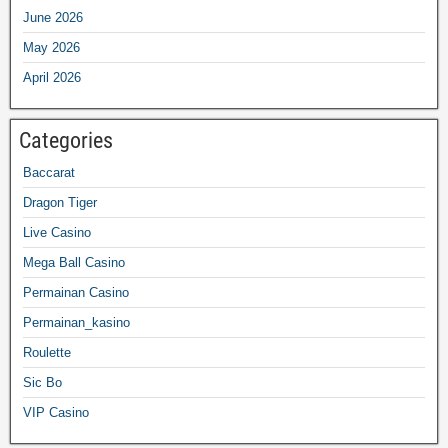
June 2026
May 2026
April 2026
Categories
Baccarat
Dragon Tiger
Live Casino
Mega Ball Casino
Permainan Casino
Permainan_kasino
Roulette
Sic Bo
VIP Casino