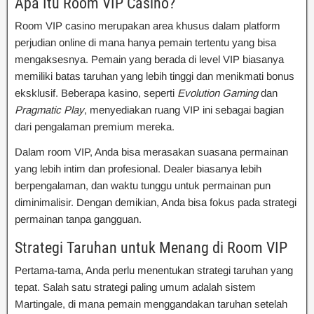
Apa Itu Room VIP Casino?
Room VIP casino merupakan area khusus dalam platform
perjudian online di mana hanya pemain tertentu yang bisa
mengaksesnya. Pemain yang berada di level VIP biasanya
memiliki batas taruhan yang lebih tinggi dan menikmati bonus
eksklusif. Beberapa kasino, seperti
Evolution Gaming
dan
Pragmatic Play
, menyediakan ruang VIP ini sebagai bagian
dari pengalaman premium mereka.
Dalam room VIP, Anda bisa merasakan suasana permainan
yang lebih intim dan profesional. Dealer biasanya lebih
berpengalaman, dan waktu tunggu untuk permainan pun
diminimalisir. Dengan demikian, Anda bisa fokus pada strategi
permainan tanpa gangguan.
Strategi Taruhan untuk Menang di Room VIP
Pertama-tama, Anda perlu menentukan strategi taruhan yang
tepat. Salah satu strategi paling umum adalah sistem
Martingale, di mana pemain menggandakan taruhan setelah