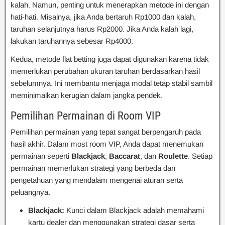
kalah. Namun, penting untuk menerapkan metode ini dengan
hati-hati. Misalnya, jika Anda bertaruh Rp1000 dan kalah,
taruhan selanjutnya harus Rp2000. Jika Anda kalah lagi,
lakukan taruhannya sebesar Rp4000.
Kedua, metode flat betting juga dapat digunakan karena tidak
memerlukan perubahan ukuran taruhan berdasarkan hasil
sebelumnya. Ini membantu menjaga modal tetap stabil sambil
meminimalkan kerugian dalam jangka pendek.
Pemilihan Permainan di Room VIP
Pemilihan permainan yang tepat sangat berpengaruh pada
hasil akhir. Dalam most room VIP, Anda dapat menemukan
permainan seperti
Blackjack
,
Baccarat
, dan
Roulette
. Setiap
permainan memerlukan strategi yang berbeda dan
pengetahuan yang mendalam mengenai aturan serta
peluangnya.
Blackjack:
Kunci dalam Blackjack adalah memahami
kartu dealer dan menggunakan strategi dasar serta