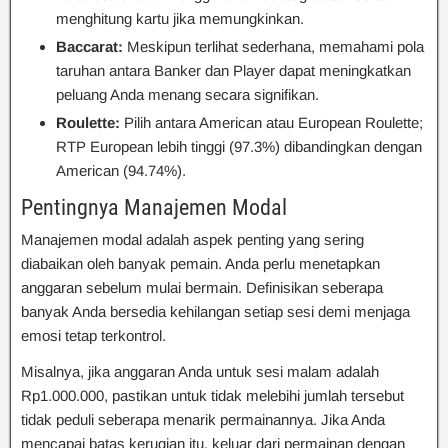
menghitung kartu jika memungkinkan.
Baccarat:
Meskipun terlihat sederhana, memahami pola
taruhan antara Banker dan Player dapat meningkatkan
peluang Anda menang secara signifikan.
Roulette:
Pilih antara American atau European Roulette;
RTP European lebih tinggi (97.3%) dibandingkan dengan
American (94.74%).
Pentingnya Manajemen Modal
Manajemen modal adalah aspek penting yang sering
diabaikan oleh banyak pemain. Anda perlu menetapkan
anggaran sebelum mulai bermain. Definisikan seberapa
banyak Anda bersedia kehilangan setiap sesi demi menjaga
emosi tetap terkontrol.
Misalnya, jika anggaran Anda untuk sesi malam adalah
Rp1.000.000, pastikan untuk tidak melebihi jumlah tersebut
tidak peduli seberapa menarik permainannya. Jika Anda
mencapai batas kerugian itu, keluar dari permainan dengan