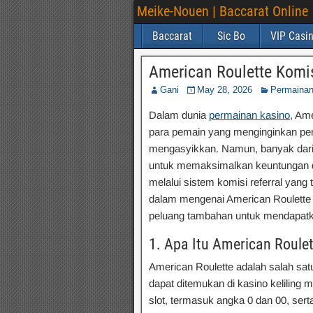
Meike-Nouen | Baccarat Online
Baccarat
Sic Bo
VIP Casi
American Roulette Komis
Gani
May 28, 2026
Permainan
Dalam dunia
permainan kasino
, Ame
para pemain yang menginginkan p
mengasyikkan. Namun, banyak dari 
untuk memaksimalkan keuntungan dar
melalui sistem komisi referral yang
dalam mengenai American Roulette
peluang tambahan untuk mendapatk
1. Apa Itu American Roulet
American Roulette adalah salah satu
dapat ditemukan di kasino keliling ma
slot, termasuk angka 0 dan 00, sert