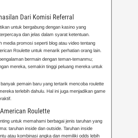
asilan Dari Komisi Referral
ikan untuk bergabung dengan kasino yang
erpercaya dan jelas dalam syarat ketentuan.
h media promosi seperti blog atau video tentang
can Roulette untuk menarik perhatian orang lain.
pengalaman bermain dengan teman-temanmu;
gan mereka, semakin tinggi peluang mereka untuk
, banyak pemain baru yang tertarik mencoba roulette
reka terlebih dahulu. Hal ini juga menjadikan game
raktif.
 American Roulette
enting untuk memahami berbagai jenis taruhan yang
ma: taruhan inside dan outside. Taruhan inside
tu atau kombinasi angka dan memiliki odds lebih