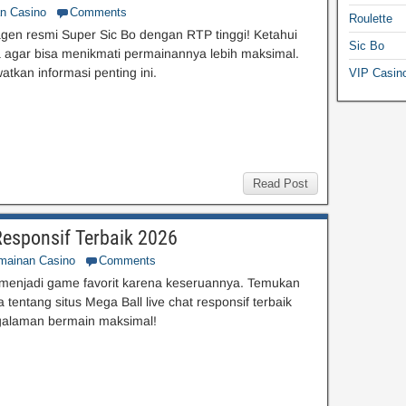
n Casino
Comments
Roulette
en resmi Super Sic Bo dengan RTP tinggi! Ketahui
Sic Bo
a agar bisa menikmati permainannya lebih maksimal.
atkan informasi penting ini.
VIP Casin
Read Post
Responsif Terbaik 2026
mainan Casino
Comments
menjadi game favorit karena keseruannya. Temukan
 tentang situs Mega Ball live chat responsif terbaik
galaman bermain maksimal!