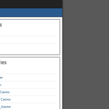
s
ies
er
o
 Casino
 Casino
_kasino