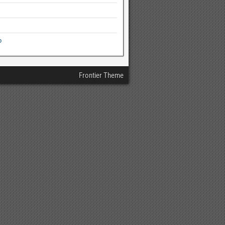
o
Frontier Theme