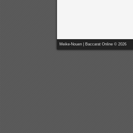
Meike-Nouen | Baccarat Online © 2026