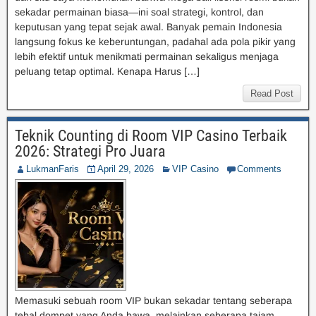
sekadar permainan biasa—ini soal strategi, kontrol, dan
keputusan yang tepat sejak awal. Banyak pemain Indonesia
langsung fokus ke keberuntungan, padahal ada pola pikir yang
lebih efektif untuk menikmati permainan sekaligus menjaga
peluang tetap optimal. Kenapa Harus […]
Read Post
Teknik Counting di Room VIP Casino Terbaik
2026: Strategi Pro Juara
LukmanFaris
April 29, 2026
VIP Casino
Comments
Memasuki sebuah room VIP bukan sekadar tentang seberapa
tebal dompet yang Anda bawa, melainkan seberapa tajam