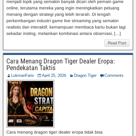
menjadi topik yang semakin banyak dicari oleh pemain game
online, terutama mereka yang ingin meningkatkan peluang
menang dengan strategi yang lebih terarah. Di tengah
perkembangan industri game live streaming yang semakin
realistis dan interaktif, kemampuan membaca kartu bukan lagi
sekadar insting, melainkan kombinasi antara observasi, […]
Read Post
Cara Menang Dragon Tiger Dealer Eropa:
Pendekatan Taktis
LukmanFaris
April 25, 2026
Dragon Tiger
Comments
Cara menang dragon tiger dealer eropa tidak bisa