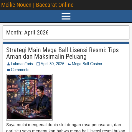
Meike-Nouen | Baccarat Online
Month:
April 2026
Strategi Main Mega Ball Lisensi Resmi: Tips
Aman dan Maksimalin Peluang
LukmanFaris
April 30, 2026
Mega Ball Casino
Comments
Saya mulai mengenal dunia slot dengan rasa penasaran, dan
dari situ saya menemukan bahwa mega ball lisensi resmi bukan