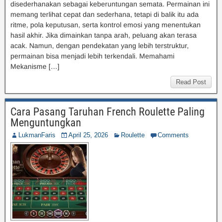
disederhanakan sebagai keberuntungan semata. Permainan ini
memang terlihat cepat dan sederhana, tetapi di balik itu ada
ritme, pola keputusan, serta kontrol emosi yang menentukan
hasil akhir. Jika dimainkan tanpa arah, peluang akan terasa
acak. Namun, dengan pendekatan yang lebih terstruktur,
permainan bisa menjadi lebih terkendali. Memahami
Mekanisme […]
Read Post
Cara Pasang Taruhan French Roulette Paling
Menguntungkan
LukmanFaris
April 25, 2026
Roulette
Comments